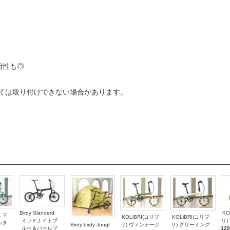
相性も◎
ては取り付けできない場合があります。
Birdy Slanderd
KO
c マ
KOLiBRI(コリブ
KOLiBRI(コリブ
ミッドナイトブ
リ)
ルタ
Birdy birdy Jungl
リ) ヴィンテージ
リ) グリーミング
ルー＆パールブ
12