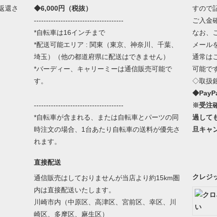
返還さ
◆6,000円（税抜）
すので
-------------------------------------
ご入金
*自転車は16インチまで
なお、
*配送可能エリア : 関東（東京、神奈川、千葉、
メール
埼玉）（他の都道府県に配送はできません）
通常は
*バーディー、キャリーミーは通信販売可能で
可能で
す。
◇取扱
◆Pay
-------------------------------------
※受注
*自転車が含まれる、または自転車とパーツの同
過して
時注文の場合、1台あたり自転車の送料が優先さ
旦キャ
れます。
直接配送
クレジ
通信販売はしておりませんが当店より約15km圏
内は直接配送いたします。
川崎市内（中原区、高津区、宮前区、幸区、川
崎区、多摩区、麻生区）