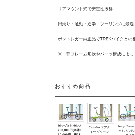
リアマウント式で安定性抜群
街乗り・通勤・通学・ツーリングに最適
ボントレガー純正品でTREKバイクとの
※一部フレーム形状やパーツ構成によっ
おすすめ商品
birdy Air Inkblack
birdy Classi
CarryMe エアタ
253,000円(本体2
ットパステ
イヤ グリーン
30,000円、税23,