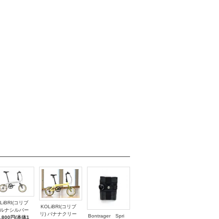
LiBRI(コリブ
KOLiBRI(コリブ
 ルナシルバー
リ) バナナクリー
Bontrager Spri
9,800円(本体1