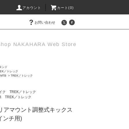
アカウント
カート(0)
お問い合わせ
Shop NAKAHARA Web Store
タンド
REK／トレック
MTB
>
TREK／トレック
イク
TREK／トレック
B
TREK／トレック
 リアマウント調整式キックス
9インチ用)