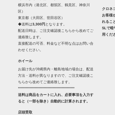
横浜市内（港北区、都筑区、鶴見区、神奈川
クロネ
区）
お客様
東京都（大田区、世田谷区）
れるこ
◆送料は
3,300円
となります。
SLで
配送日時は、ご注文確認後こちらから改めてご
用くだ
連絡致します。
直接配送の可否、料金など不明な点はお問い合
わせください。
ホイール
お届け先が沖縄県内・離島地域の場合は、配送
方法・送料が異なりますので、ご注文確認後こ
ちらから改めてご連絡致します。
********************************************
送料は商品をカートに入れ、必要事項を入力す
ると（一部を除き）自動的に計算されます。
店頭受取