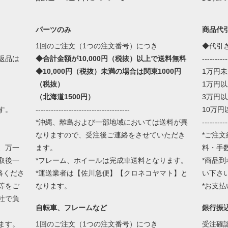
パーツのみ
商品代
1回のご注文（1つの注文番号）につき
◆代引
返品は
◆合計金額が10,000円（税抜）以上で送料無料
----------
◆10,000円（税抜）未満の場合は関東1000円
1万円未満
（税抜）
1万円以
（北海道1500円）
3万円以
す。
-------------------------------------
10万円以
*沖縄、離島および一部地域においては送料が異
----------
なりますので、受注後ご連絡をさせていただき
*ご注文
、万一
ます。
料・手
取後一
*フレーム、ホイールは完成車送料となります。
*商品
絡くださ
*運送業者は【佐川急便】【クロネコヤマト】と
い下さ
等をご
なります。
*お支
社で負
自転車、フレームなど
銀行振
ます。
1回のご注文（1つの注文番号）につき
受注確