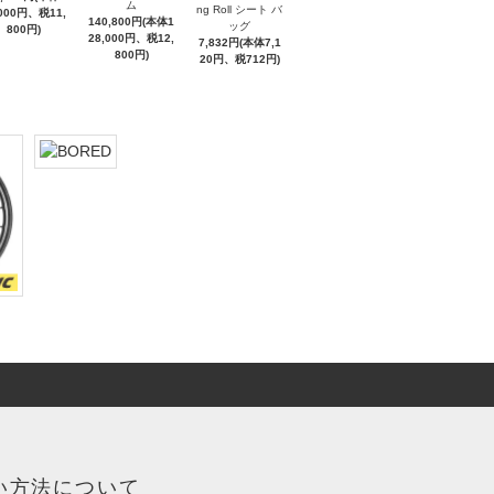
ム
ng Roll シート バ
,000円、税11,
140,800円(本体1
ッグ
800円)
28,000円、税12,
7,832円(本体7,1
800円)
20円、税712円)
い方法について