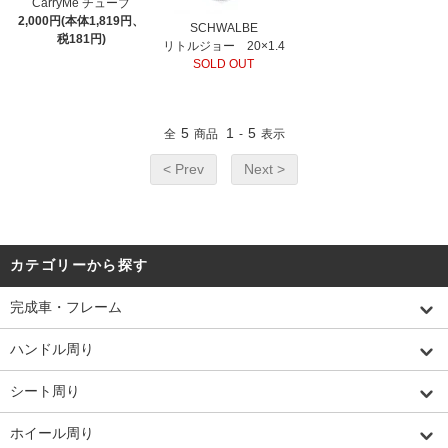
CarryMe チューブ
2,000円(本体1,819円、
SCHWALBE
税181円)
リトルジョー 20×1.4
SOLD OUT
5
1
5
全
商品
-
表示
< Prev
Next >
カテゴリーから探す
完成車・フレーム
ハンドル周り
シート周り
ホイール周り