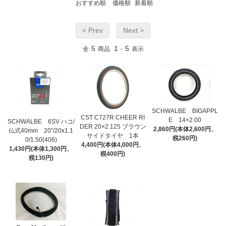
おすすめ順
価格順
新着順
< Prev
Next >
5
1
5
全
商品
-
表示
SCHWALBE BIGAPPL
CST C727R CHEER RI
E 14×2.00
SCHWALBE 6SV ハコ/
DER 20×2.125 ブラウン
2,860円(本体2,600円、
仏式40mm 20”/20x1.1
サイドタイヤ 1本
税260円)
0/1.50(406)
4,400円(本体4,000円、
1,430円(本体1,300円、
税400円)
税130円)