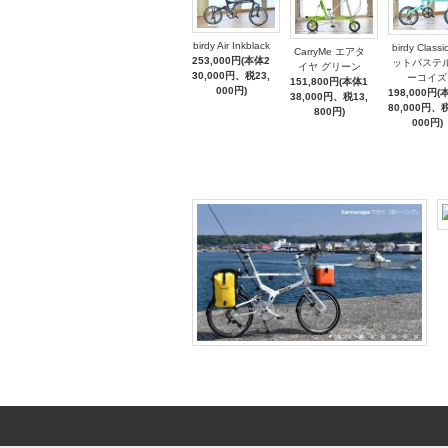
birdy Air Inkblack
birdy Classi
CarryMe エアタ
253,000円(本体2
ットパステ
イヤ グリーン
30,000円、税23,
ーコイズ
151,800円(本体1
000円)
198,000円(
38,000円、税13,
80,000円、税
800円)
000円)