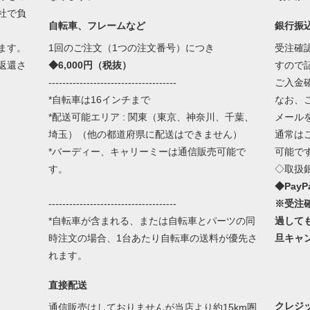
社で負
自転車、フレームなど
銀行振
ます。
1回のご注文（1つの注文番号）につき
受注確
返還さ
◆6,000円（税抜）
すので
-------------------------------------
ご入金
*自転車は16インチまで
なお、
*配送可能エリア : 関東（東京、神奈川、千葉、
メール
埼玉）（他の都道府県に配送はできません）
通常は
*バーディー、キャリーミーは通信販売可能で
可能で
す。
◇取扱
◆Pay
-------------------------------------
※受注
*自転車が含まれる、または自転車とパーツの同
過して
時注文の場合、1台あたり自転車の送料が優先さ
旦キャ
れます。
直接配送
クレジ
通信販売はしておりませんが当店より約15km圏