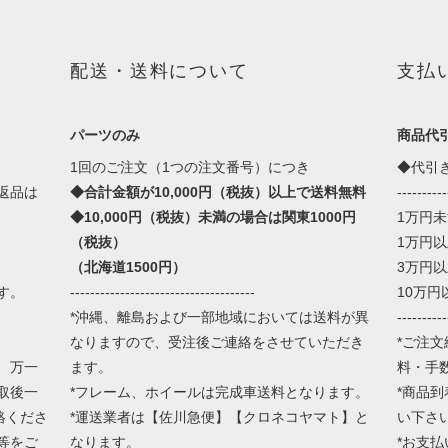
配送・送料について
支払
パーツのみ
商品代
1回のご注文（1つの注文番号）につき
◆代引
返品は
◆合計金額が10,000円（税抜）以上で送料無料
----------
◆10,000円（税抜）未満の場合は関東1000円
1万円未満
（税抜）
1万円以
（北海道1500円）
3万円以
す。
-------------------------------------
10万円以
*沖縄、離島および一部地域においては送料が異
----------
なりますので、受注後ご連絡をさせていただき
*ご注文
、万一
ます。
料・手
取後一
*フレーム、ホイールは完成車送料となります。
*商品
絡くださ
*運送業者は【佐川急便】【クロネコヤマト】と
い下さ
等をご
なります。
*お支