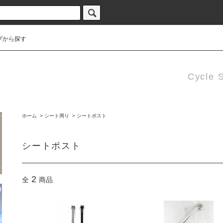
プから探す
Cycle 
ホーム
>
シート周り
>
シートポスト
シートポスト
2
全
商品