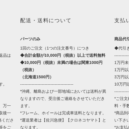
配送・送料について
支払
パーツのみ
商品代
1回のご注文（1つの注文番号）につき
◆代引
返品は
◆合計金額が10,000円（税抜）以上で送料無料
----------
◆10,000円（税抜）未満の場合は関東1000円
1万円未満
（税抜）
1万円以
（北海道1500円）
3万円以
す。
-------------------------------------
10万円以
*沖縄、離島および一部地域においては送料が異
----------
なりますので、受注後ご連絡をさせていただき
*ご注文
、万一
ます。
料・手
取後一
*フレーム、ホイールは完成車送料となります。
*商品
絡くださ
*運送業者は【佐川急便】【クロネコヤマト】と
い下さ
等をご
なります。
*お支