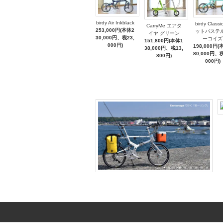
birdy Air Inkblack
birdy Classi
CarryMe エアタ
253,000円(本体2
ットパステ
イヤ グリーン
30,000円、税23,
ーコイズ
151,800円(本体1
000円)
198,000円(
38,000円、税13,
80,000円、税
800円)
000円)