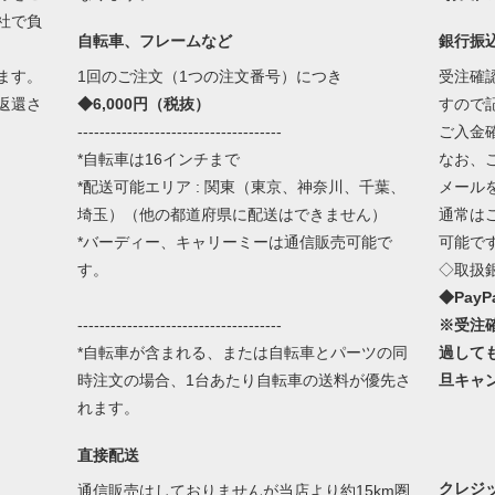
社で負
自転車、フレームなど
銀行振
ます。
1回のご注文（1つの注文番号）につき
受注確
返還さ
◆6,000円（税抜）
すので
-------------------------------------
ご入金
*自転車は16インチまで
なお、
*配送可能エリア : 関東（東京、神奈川、千葉、
メール
埼玉）（他の都道府県に配送はできません）
通常は
*バーディー、キャリーミーは通信販売可能で
可能で
す。
◇取扱
◆Pay
-------------------------------------
※受注
*自転車が含まれる、または自転車とパーツの同
過して
時注文の場合、1台あたり自転車の送料が優先さ
旦キャ
れます。
直接配送
クレジ
通信販売はしておりませんが当店より約15km圏